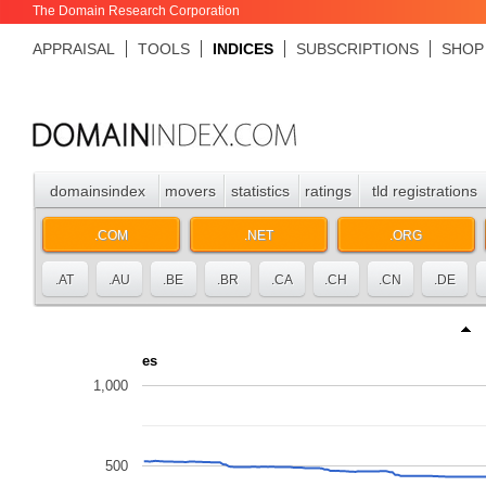
The Domain Research Corporation
APPRAISAL
TOOLS
INDICES
SUBSCRIPTIONS
SHOP
domainsindex
movers
statistics
ratings
tld registrations
.COM
.NET
.ORG
.AT
.AU
.BE
.BR
.CA
.CH
.CN
.DE
es
1,000
500